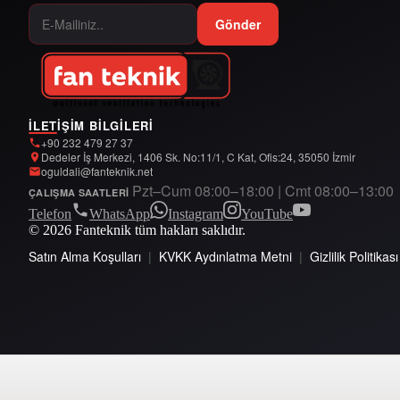
Gönder
İLETIŞIM BILGILERI
+90 232 479 27 37
Dedeler İş Merkezi, 1406 Sk. No:11/1, C Kat, Ofis:24, 35050 İzmir
oguldali@fanteknik.net
Pzt–Cum 08:00–18:00 | Cmt 08:00–13:00
ÇALIŞMA SAATLERI
Telefon
WhatsApp
Instagram
YouTube
© 2026 Fanteknik tüm hakları saklıdır.
Satın Alma Koşulları
|
KVKK Aydınlatma Metni
|
Gizlilik Politikası